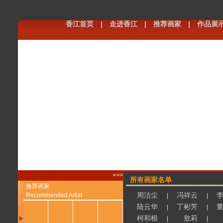
香江首页
|
走进香江
|
推荐画家
|
作品展
>>>
所有画家名单
推荐画家
周洁尘
冯祥云
Recommended Artist
|
|
陆云华
丁彬芳
|
|
柯和根
敖莉
|
|