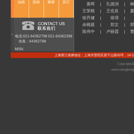
油画
国画
雕塑
其它
黄晖
孔德润
|
|
王荣根
王也良
|
|
徐乔健
徐璟
|
|
余晓庭
郑文
|
|
陈伟中
卢丽霞
|
|